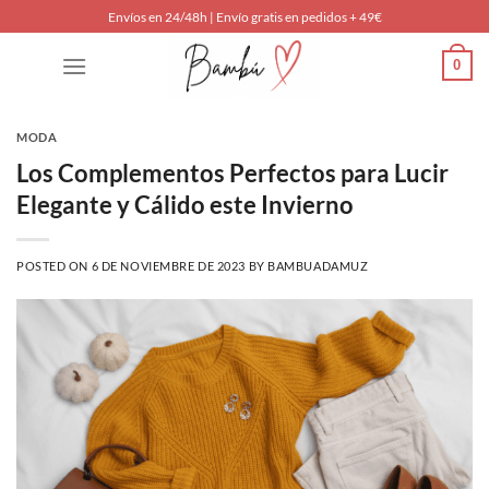
Saltar
Envíos en 24/48h | Envío gratis en pedidos + 49€
al
0
contenido
MODA
Los Complementos Perfectos para Lucir
Elegante y Cálido este Invierno
POSTED ON
6 DE NOVIEMBRE DE 2023
BY
BAMBUADAMUZ