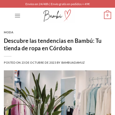
Saltar
Envíos en 24/48h | Envío gratis en pedidos + 49€
al
0
contenido
MODA
Descubre las tendencias en Bambú: Tu
tienda de ropa en Córdoba
POSTED ON
23 DE OCTUBRE DE 2023
BY
BAMBUADAMUZ