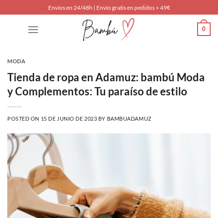
Saltar
Envíos en 24/48h | Envío gratis en pedidos + 49€
al
0
contenido
MODA
Tienda de ropa en Adamuz: bambú Moda
y Complementos: Tu paraíso de estilo
POSTED ON
15 DE JUNIO DE 2023
BY
BAMBUADAMUZ