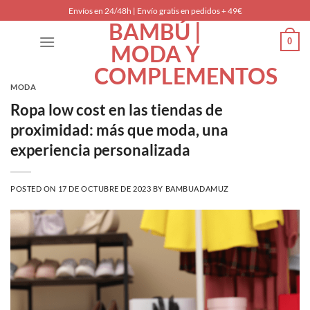
Saltar
Envíos en 24/48h | Envío gratis en pedidos + 49€
BAMBÚ |
al
0
contenido
MODA Y
COMPLEMENTOS
MODA
Ropa low cost en las tiendas de
proximidad: más que moda, una
experiencia personalizada
POSTED ON
17 DE OCTUBRE DE 2023
BY
BAMBUADAMUZ