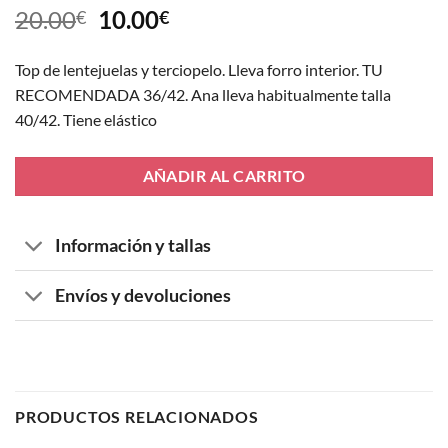
El
El
20.00
10.00
€
€
precio
precio
original
actual
Top de lentejuelas y terciopelo. Lleva forro interior. TU
era:
es:
RECOMENDADA 36/42. Ana lleva habitualmente talla
20.00€.
10.00€.
40/42. Tiene elástico
AÑADIR AL CARRITO
Información y tallas
Envíos y devoluciones
PRODUCTOS RELACIONADOS