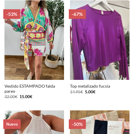
-53%
-67%
Vestido ESTAMPADO falda
Top metalizado fucsia
pareo
El
El
14.95
€
5.00
€
precio
precio
El
El
32.00
€
15.00
€
original
actual
precio
precio
era:
es:
original
actual
14.95€.
5.00€.
era:
es:
32.00€.
15.00€.
-50%
Nuevo